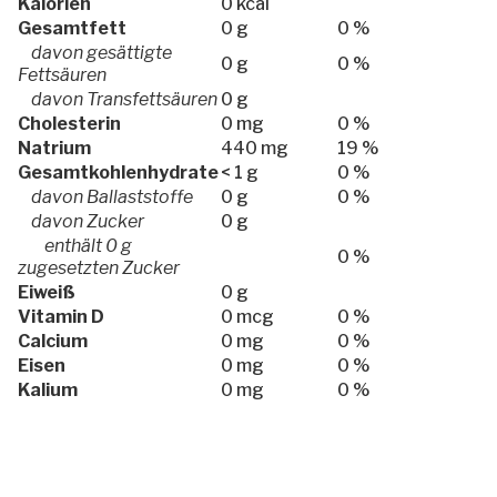
Kalorien
0 kcal
Gesamtfett
0 g
0 %
davon gesättigte
0 g
0 %
Fettsäuren
davon Transfettsäuren
0 g
Cholesterin
0 mg
0 %
Natrium
440 mg
19 %
Gesamtkohlenhydrate
< 1 g
0 %
davon Ballaststoffe
0 g
0 %
davon Zucker
0 g
enthält 0 g
0 %
zugesetzten Zucker
Eiweiß
0 g
Vitamin D
0 mcg
0 %
Calcium
0 mg
0 %
Eisen
0 mg
0 %
Kalium
0 mg
0 %