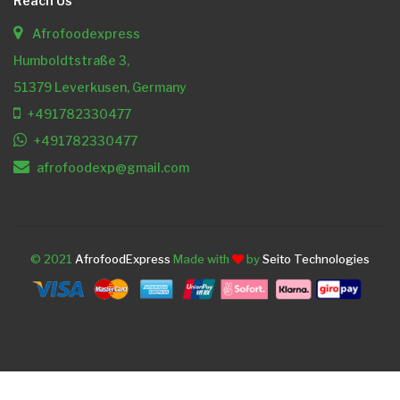
Reach Us
Afrofoodexpress
Humboldtstraße 3,
51379 Leverkusen, Germany
+491782330477
+491782330477
afrofoodexp@gmail.com
© 2021
AfrofoodExpress
Made with
by
Seito Technologies