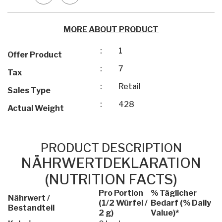
MORE ABOUT PRODUCT
:
1
Offer Product
:
7
Tax
:
Retail
Sales Type
:
428
Actual Weight
PRODUCT DESCRIPTION
NÄHRWERTDEKLARATION
(NUTRITION FACTS)
Pro Portion
% Täglicher
Nährwert /
(1/2 Würfel /
Bedarf (% Daily
Bestandteil
2 g)
Value)*