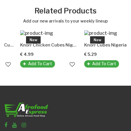
Related Products
Add our new arrivals to your weekly lineup
New
New
asoning Cubes(maggi Gewürzwürfel)
Knorr Chicken Cubes Nigerian (Hähnchen-Gewürzwürfel)
Knorr Cubes Nigerian (KnorrGewürzwürfel)
€ 4.99
€ 5.29
Add To Cart
Add To Cart